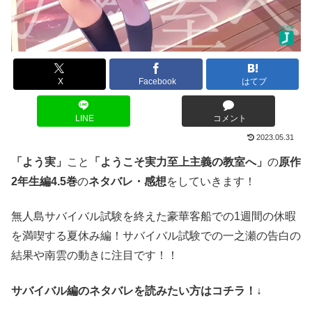
X
Facebook
はてブ
LINE
コメント
2023.05.31
「よう実」
こと
「ようこそ実力至上主義の教室へ」
の
原作
2年生編4.5巻
の
ネタバレ・感想
をしていきます！
無人島サバイバル試験を終えた豪華客船での1週間の休暇
を満喫する夏休み編！サバイバル試験での一之瀬の告白の
結果や南雲の動きに注目です！！
サバイバル編のネタバレを読みたい方はコチラ！↓