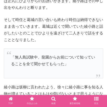
は正式にひよりからのお誘いがきます。綾小路はその申し
出をやんわりと断ります。
そして時任と葛城の言い合いも終わり時任は納得できない
まま去っていきます。葛城は近くで聞いていた綾小路と話
がしたいとのことでひよりを遠ざけて二人きりで話をする
こととなりました。
「無人島試験中、龍園からお前について知ってい
ることを全て聞かせてもらった」
綾小路は坂柳に言われたよう、徐々に綾小路に事を知る人
物が増えていることはもはや防げないとまで思うようにな
ります。そして最後、葛城からは「本気でおまえと戦える
TOP
作品まとめ
検索
運営者情報
目次