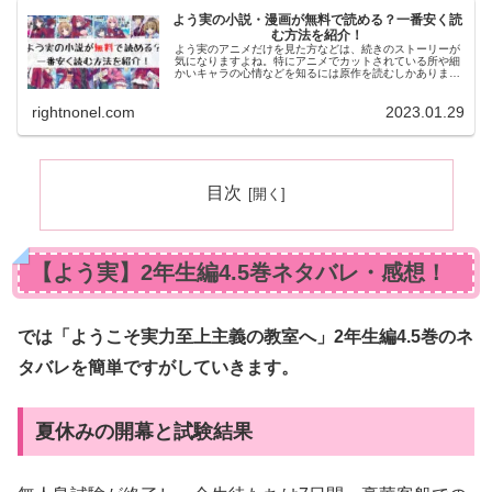
よう実の小説・漫画が無料で読める？一番安く読
む方法を紹介！
よう実のアニメだけを見た方などは、続きのストーリーが
気になりますよね。特にアニメでカットされている所や細
かいキャラの心情などを知るには原作を読むしかありませ
ん。そこで今記事では、よう実の原作を無料で読む方法に
ついてお伝えします！
rightnonel.com
2023.01.29
目次
【よう実】2年生編4.5巻ネタバレ・感想！
では「ようこそ実力至上主義の教室へ」2年生編4.5巻のネ
タバレを簡単ですがしていきます。
夏休みの開幕と試験結果