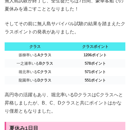
無人島試験が終了し、全生徒たちは7日間、豪華客船での
夏休みを過ごすこととなりました！
そしてその前に無人島サバイバル試験の結果を踏まえたク
ラスポイントの発表がありました。
クラス
クラスポイント
坂柳率いる
Aクラス
1206ポイント
一之瀬率いる
Bクラス
578ポイント
堀北率いる
Cクラス
571ポイント
龍園率いる
Dクラス
551ポイント
高円寺の活躍もあり、堀北率いるDクラスはCクラスへと
昇格しましたが、B、C、Dクラスと共にポイントはかな
り僅差ともなりました。
夏休み1日目