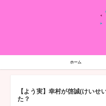
ホーム
【よう実】幸村が啓誠(けいせ
た？