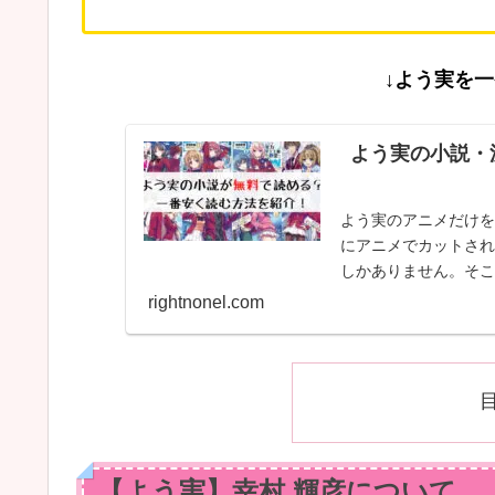
↓よう実を
よう実の小説・
よう実のアニメだけを
にアニメでカットされ
しかありません。そこ
rightnonel.com
【よう実】幸村 輝彦について