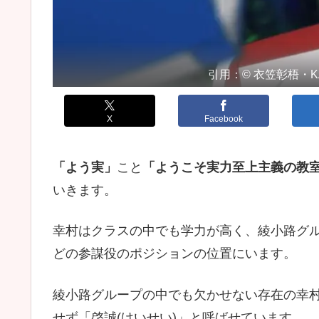
引用：© 衣笠彰梧・
X
Facebook
「よう実」
こと
「ようこそ実力至上主義の教
いきます。
幸村はクラスの中でも学力が高く、綾小路グ
どの参謀役のポジションの位置にいます。
綾小路グループの中でも欠かせない存在の幸
せず「啓誠(けいせい)」と呼ばせています。