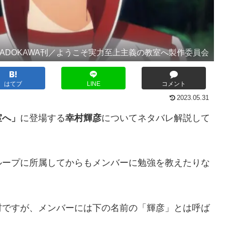
KADOKAWA刊／ようこそ実力至上主義の教室へ製作委員会
はてブ
LINE
コメント
2023.05.31
室へ」
に登場する
幸村輝彦
についてネタバレ解説して
ループに所属してからもメンバーに勉強を教えたりな
村ですが、メンバーには下の名前の「輝彦」とは呼ば