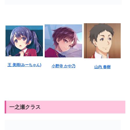
王 美雨(みーちゃん)
小野寺 かや乃
山内 春樹
一之瀬クラス