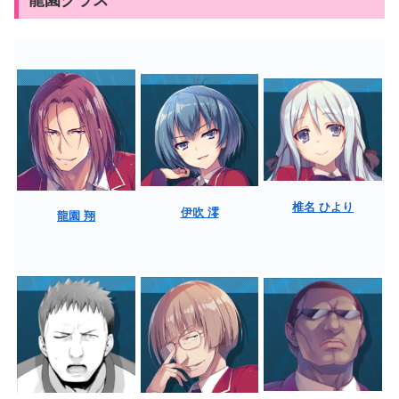
椎名 ひより
伊吹 澪
龍園 翔