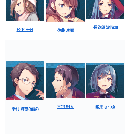
長谷部 波瑠加
松下 千秋
佐藤 摩耶
三宅 明人
篠原 さつき
幸村 輝彦(啓誠)