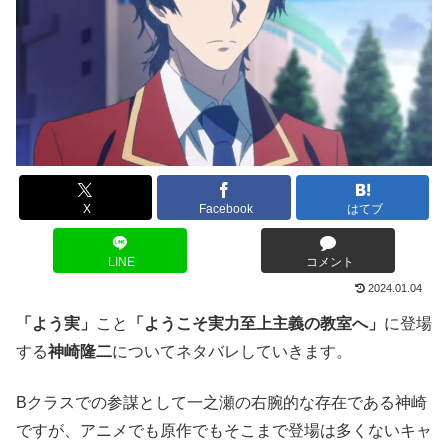
X
Facebook
はてブ
LINE
コメント
2024.01.04
「よう実」
こと
「ようこそ実力至上主義の教室へ」
に登場
する
神崎隆二
についてネタバレしていきます。
Bクラスでの参謀として一之瀬の右腕的な存在である神崎
ですが、アニメでも原作でもそこまで登場は多くないキャ