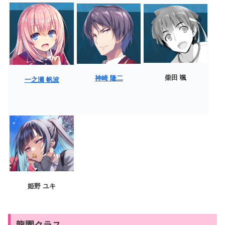
柴田 颯
神崎 隆二
一之瀬 帆波
姫野 ユキ
龍園クラス