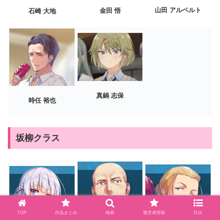
山田 アルベルト
金田 悟
石崎 大地
真鍋 志保
時任 裕也
坂柳クラス
TOP
作品まとめ
検索
運営者情報
目次