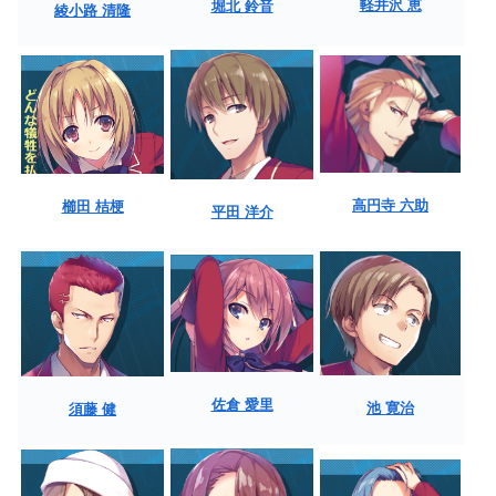
軽井沢 恵
堀北 鈴音
綾小路 清隆
高円寺 六助
櫛田 桔梗
平田 洋介
佐倉 愛里
池 寛治
須藤 健