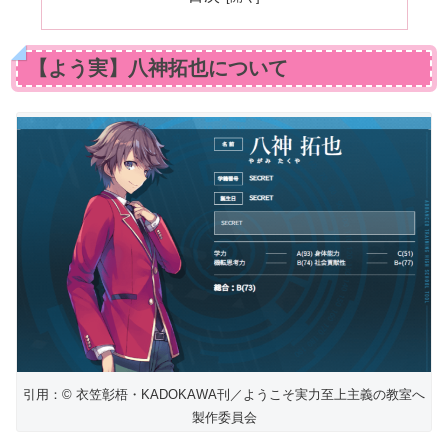
【よう実】八神拓也について
引用：© 衣笠彰梧・KADOKAWA刊／ようこそ実力至上主義の教室へ
製作委員会