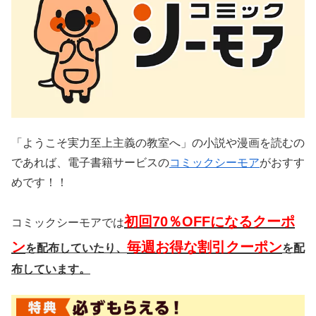
「ようこそ実力至上主義の教室へ」の小説や漫画を読むの
であれば、電子書籍サービスの
コミックシーモア
がおすす
めです！！
初回70％OFFになるクーポ
コミックシーモアでは
ン
毎週お得な割引クーポン
を配布していたり、
を配
布
しています。