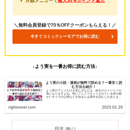
月額メニューで
最大30％ポイント還元
＼無料会員登録で70％OFFクーポンもらえる！／
今すぐコミックシーモアでお得に読む
↓よう実を一番お得に読む方法↓
よう実の小説・漫画が無料で読める？一番安く読
む方法を紹介！
よう実のアニメだけを見た方などは、続きのストーリーが
気になりますよね。特にアニメでカットされている所や細
かいキャラの心情などを知るには原作を読むしかありませ
ん。そこで今記事では、よう実の原作を無料で読む方法に
ついてお伝えします！
rightnonel.com
2023.01.29
目次