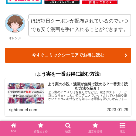
ほぼ毎日クーポンが配布されているのでいつ
でも安く漫画を手に入れることができます。
オレンジ
今すぐコミックシーモアでお得に読む
↓よう実を一番お得に読む方法↓
よう実の小説・漫画が無料で読める？一番安く読
む方法を紹介！
よう実のアニメだけを見た方などは、続きのストーリーが
気になりますよね。特にアニメでカットされている所や細
かいキャラの心情などを知るには原作を読むしかありませ
ん。そこで今記事では、よう実の原作を無料で読む方法に
ついてお伝えします！
rightnonel.com
2023.01.29
【よう実】キャラクターまとめ
TOP
作品まとめ
検索
運営者情報
目次