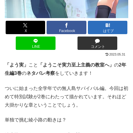
X
Facebook
はてブ
LINE
コメント
2023.05.31
「よう実」
こと
「ようこそ実力至上主義の教室へ」
の
2年
生編3巻
の
ネタバレ考察
をしていきます！
ついに始まった全学年での無人島サバイバル編。今回は初
めて特別試験が2巻にわたって描かれています。それほど
大掛かりな章ということでしょう。
単独で挑む綾小路の動きは？