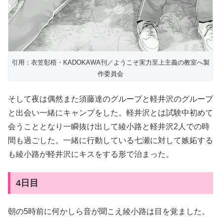
引用：衣笠彰梧・KADOKAWA刊／ようこそ実力至上主義の教室へ製
作委員会
そして夜は偶然また須藤達のグループと軽井沢のグループ
と出会い一緒にキャンプをした。軽井沢とは試験中初めて
会うこととなり一瞬抜け出して綾小路と軽井沢2人での時
間も過ごした。一緒に行動している七瀬に対して嫉妬する
も綾小路が軽井沢にキスをする形で治まった。
4日目
朝の5時前に何かしら音が聞こえ綾小路は目を覚ました。