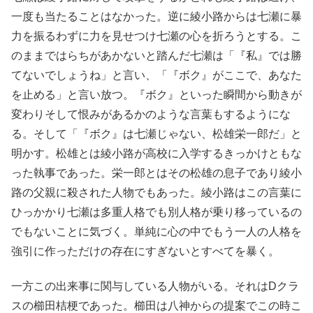
一度も当たることはなかった。逆に綾小路からは七瀬に暴
力を振るわずに力を見せつけ七瀬の心を折ろうとする。こ
のままではらちがあかないと踏んだ七瀬は「『私』では勝
てないでしょうね」と言い、「『ボク』がここで、あなた
を止める」と言い放つ。『ボク』といった瞬間から動きが
変わりそして恨みがあるかのような言葉もするようにな
る。そして「『ボク』は七瀬じゃない、松雄栄一郎だ」と
明かす。松雄とは綾小路が高校に入学するきっかけともな
った執事であった。栄一郎とはその松雄の息子であり綾小
路の父親に殺された人物でもあった。綾小路はこの言葉に
ひっかかり七瀬は多重人格でも別人格が乗り移っているの
でもないことに気づく。単純に心の中でもう一人の人格を
強引に作っただけの存在にすぎないとすべてを暴く。
一方この出来事に関与している人物がいる。それはDクラ
スの櫛田桔梗であった。櫛田は八神からの提案でこの時こ