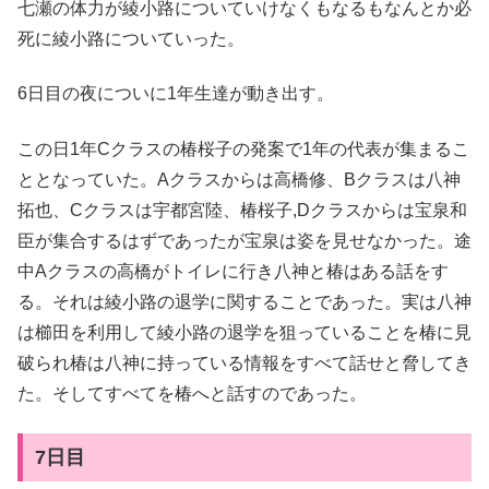
七瀬の体力が綾小路についていけなくもなるもなんとか必
死に綾小路についていった。
6日目の夜についに1年生達が動き出す。
この日1年Cクラスの椿桜子の発案で1年の代表が集まるこ
ととなっていた。Aクラスからは高橋修、Bクラスは八神
拓也、Cクラスは宇都宮陸、椿桜子,Dクラスからは宝泉和
臣が集合するはずであったが宝泉は姿を見せなかった。途
中Aクラスの高橋がトイレに行き八神と椿はある話をす
る。それは綾小路の退学に関することであった。実は八神
は櫛田を利用して綾小路の退学を狙っていることを椿に見
破られ椿は八神に持っている情報をすべて話せと脅してき
た。そしてすべてを椿へと話すのであった。
7日目