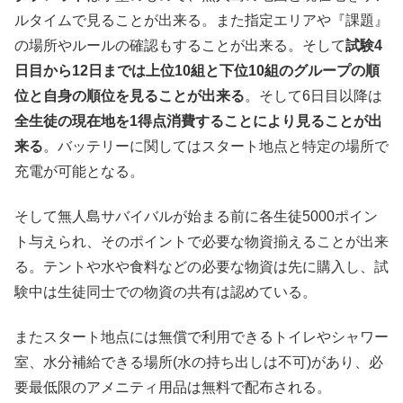
ルタイムで見ることが出来る。また指定エリアや『課題』
の場所やルールの確認もすることが出来る。そして
試験4
日目から12日までは上位10組と下位10組のグループの順
位と自身の順位を見ることが出来る
。そして6日目以降は
全生徒の現在地を1得点消費することにより見ることが出
来る
。バッテリーに関してはスタート地点と特定の場所で
充電が可能となる。
そして無人島サバイバルが始まる前に各生徒5000ポイン
ト与えられ、そのポイントで必要な物資揃えることが出来
る。テントや水や食料などの必要な物資は先に購入し、試
験中は生徒同士での物資の共有は認めている。
またスタート地点には無償で利用できるトイレやシャワー
室、水分補給できる場所(水の持ち出しは不可)があり、必
要最低限のアメニティ用品は無料で配布される。