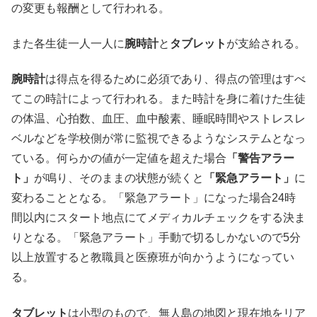
の変更も報酬として行われる。
また各生徒一人一人に
腕時計
と
タブレット
が支給される。
腕時計
は得点を得るために必須であり、得点の管理はすべ
てこの時計によって行われる。また時計を身に着けた生徒
の体温、心拍数、血圧、血中酸素、睡眠時間やストレスレ
ベルなどを学校側が常に監視できるようなシステムとなっ
ている。何らかの値が一定値を超えた場合
「警告アラー
ト」
が鳴り、そのままの状態が続くと
「緊急アラート」
に
変わることとなる。「緊急アラート」になった場合24時
間以内にスタート地点にてメディカルチェックをする決ま
りとなる。「緊急アラート」手動で切るしかないので5分
以上放置すると教職員と医療班が向かうようになってい
る。
タブレット
は小型のもので、無人島の地図と現在地をリア