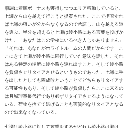
順調に着順ボーナスも獲得しつつエリア移動していると、
七瀬から山を越えて行こうと提案された。ここで拒否すれ
ば七瀬の狙いが分からなくなるので承諾し、山を越える道
を選ぶ。半分を超えると七瀬は綾小路にある言葉を投げか
けた。「あなたはこの学校にいるべき人じゃありません」
「それは、あなたがホワイトルームの人間だからです」こ
こにきて七瀬が綾小路に同行していた意味を話した。それ
はある特定の場所に綾小路を連れ出すこと、そして綾小路
を負傷させリタイアさせるというものであった。七瀬に手
を出したとしても両成敗ということでどちらもリタイアす
る可能性もあり、そして綾小路が負傷したらここに来るの
は月城理事長代行であり必ずリタイアさせるようになって
いる。荷物を捨てて逃げることも実質的なリタイアとなる
ので出来なくなっている。
七瀬は綾小路に対して攻撃をするがどれも綾小路は避け、