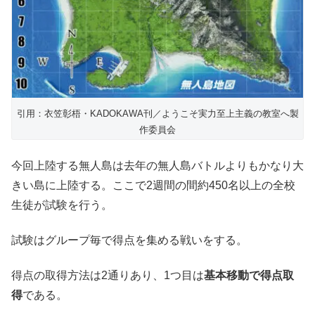
引用：衣笠彰梧・KADOKAWA刊／ようこそ実力至上主義の教室へ製
作委員会
今回上陸する無人島は去年の無人島バトルよりもかなり大
きい島に上陸する。ここで2週間の間約450名以上の全校
生徒が試験を行う。
試験はグループ毎で得点を集める戦いをする。
得点の取得方法は2通りあり、1つ目は
基本移動で得点取
得
である。