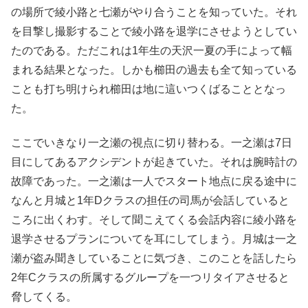
の場所で綾小路と七瀬がやり合うことを知っていた。それ
を目撃し撮影することで綾小路を退学にさせようとしてい
たのである。ただこれは1年生の天沢一夏の手によって幅
まれる結果となった。しかも櫛田の過去も全て知っている
ことも打ち明けられ櫛田は地に這いつくばることとなっ
た。
ここでいきなり一之瀬の視点に切り替わる。一之瀬は7日
目にしてあるアクシデントが起きていた。それは腕時計の
故障であった。一之瀬は一人でスタート地点に戻る途中に
なんと月城と1年Dクラスの担任の司馬が会話していると
ころに出くわす。そして聞こえてくる会話内容に綾小路を
退学させるプランについてを耳にしてしまう。月城は一之
瀬が盗み聞きしていることに気づき、このことを話したら
2年Cクラスの所属するグループを一つリタイアさせると
脅してくる。