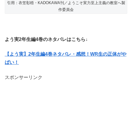
引用：衣笠彰梧・KADOKAWA刊／ようこそ実力至上主義の教室へ製
作委員会
よう実2年生編4巻のネタバレはこちら↓
【よう実】2年生編4巻ネタバレ・感想！WR生の正体がや
ばい！
スポンサーリンク