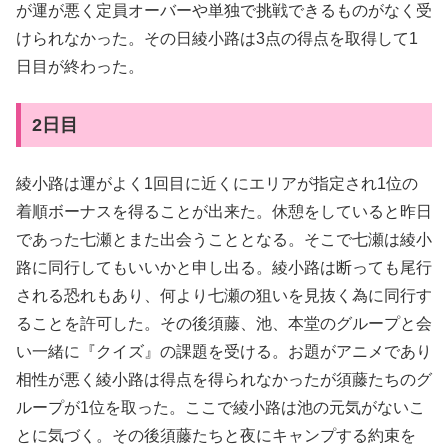
が運が悪く定員オーバーや単独で挑戦できるものがなく受
けられなかった。その日綾小路は3点の得点を取得して1
日目が終わった。
2日目
綾小路は運がよく1回目に近くにエリアが指定され1位の
着順ボーナスを得ることが出来た。休憩をしていると昨日
であった七瀬とまた出会うこととなる。そこで七瀬は綾小
路に同行してもいいかと申し出る。綾小路は断っても尾行
される恐れもあり、何より七瀬の狙いを見抜く為に同行す
ることを許可した。その後須藤、池、本堂のグループと会
い一緒に『クイズ』の課題を受ける。お題がアニメであり
相性が悪く綾小路は得点を得られなかったが須藤たちのグ
ループが1位を取った。ここで綾小路は池の元気がないこ
とに気づく。その後須藤たちと夜にキャンプする約束を