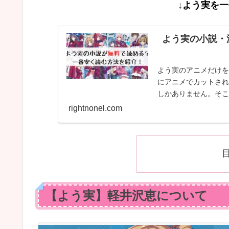
↓よう実を
よう実の小説・
よう実のアニメだけを
にアニメでカットされ
しかありません。そこ
rightnonel.com
【よう実】軽井沢恵について