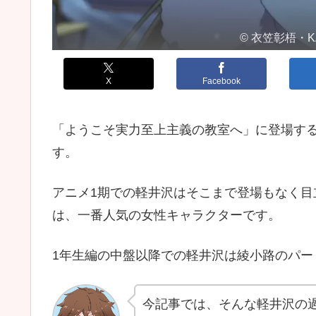
© 衣笠彰梧・
X
Facebook
「ようこそ実力至上主義の教室へ」に登場す
す。
アニメ1期での軽井沢はそこまで登場もなく
は、一番人気の女性キャラクターです。
1年生編の中盤以降での軽井沢は綾小路のパ
今記事では、そんな軽井沢の