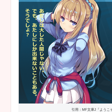
引用：MF文庫J『ようこ