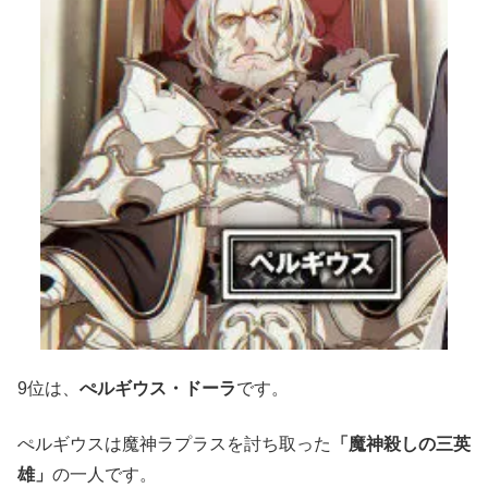
9位は、
ぺルギウス・ドーラ
です。
ぺルギウスは魔神ラプラスを討ち取った
「魔神殺しの三英
雄」
の一人です。