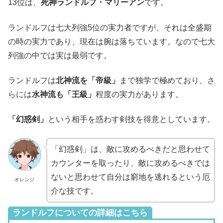
13位は、
死神ランドルフ・マリーアン
です。
ランドルフは七大列強5位の実力者ですが、それは全盛期
の時の実力であり、現在は腕は落ちています。なので七大
列強の中では実は最弱です。
ランドルフは
北神流を「帝級」
まで独学で極めており、さ
らには
水神流も「王級」
程度の実力があります。
「幻惑剣」
という相手を惑わす剣技を得意としています。
「幻惑剣」は、敵に攻めるべきだと思わせて
カウンターを取ったり、敵に攻めるべきでは
ないと思わせて自分は窮地を逃れるという厄
オレンジ
介な技です。
ランドルフについての詳細はこちら