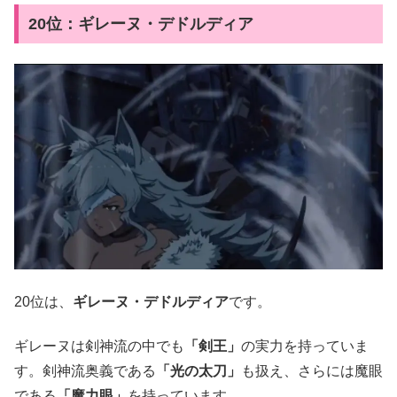
20位：ギレーヌ・デドルディア
20位は、
ギレーヌ・デドルディア
です。
ギレーヌは剣神流の中でも
「剣王」
の実力を持っていま
す。剣神流奥義である
「光の太刀」
も扱え、さらには魔眼
である
「魔力眼」
を持っています。