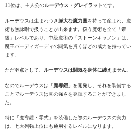
11位は、主人公の
ルーデウス・グレイラット
です。
ルーデウスは生まれつき
膨大な魔力量
を持って産まれ、魔
術も無詠唱で扱うことが出来ます。扱う魔術も全て「帝
級」レベルであり、中級魔術の「ストーンキャノン」は、
魔王バーディガーディの闘気を貫くほどの威力を持ってい
ます。
ただ弱点として、
ルーデウスは闘気を身体に纏えません。
なのでルーデウスは
「魔導鎧」
を開発し、それを装備する
ことでルーデウスは真の強さを発揮することができまし
た。
特に「魔導鎧・零式」を装備した際のルーデウスの実力
は、七大列強上位にも通用するレベルになります。