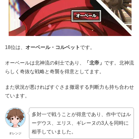
18位は、
オーベール・コルベット
です。
オーベールは北神流の剣士であり、
「北帝」
です。北神流
らしく奇抜な戦略と奇襲を得意としてます。
また状況が悪ければすぐさま撤退する判断力も持ち合わせ
ています。
多対一で戦うことが得意であり、作中ではル
ーデウス、エリス、ギレーヌの3人を同時に
相手していました。
オレンジ