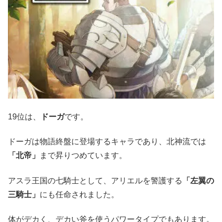
19位は、
ドーガ
です。
ドーガは物語終盤に登場するキャラであり、北神流では
「北帝」
まで昇りつめています。
アスラ王国の七騎士として、アリエルを警護する
「左翼の
三騎士」
にも任命されました。
体がデカく、デカい斧を使うパワータイプでもあります。