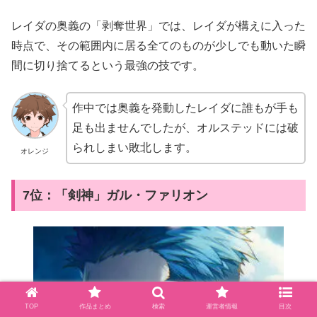
レイダの奥義の「剥奪世界」では、レイダが構えに入った
時点で、その範囲内に居る全てのものが少しでも動いた瞬
間に切り捨てるという最強の技です。
作中では奥義を発動したレイダに誰もが手も
足も出ませんでしたが、オルステッドには破
られしまい敗北します。
オレンジ
7位：「剣神」ガル・ファリオン
TOP
作品まとめ
検索
運営者情報
目次