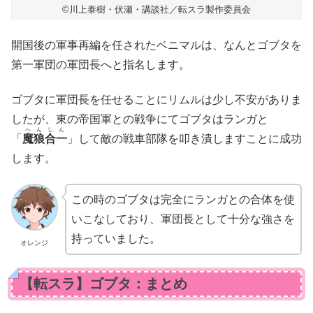
©川上泰樹・伏瀬・講談社／転スラ製作委員会
開国後の軍事再編を任されたベニマルは、なんとゴブタを
第一軍団の軍団長へと指名します。
ゴブタに軍団長を任せることにリムルは少し不安がありま
したが、東の帝国軍との戦争にてゴブタはランガと
へんしん
「
魔狼合一
」して敵の戦車部隊を叩き潰しますことに成功
します。
この時のゴブタは完全にランガとの合体を使
いこなしており、軍団長として十分な強さを
持っていました。
オレンジ
【転スラ】ゴブタ：まとめ