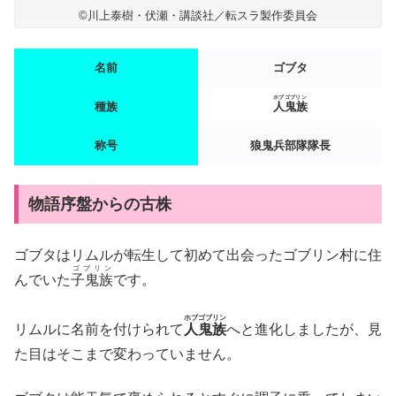
©川上泰樹・伏瀬・講談社／転スラ製作委員会
名前
ゴブタ
ホブゴブリン
種族
人鬼族
称号
狼鬼兵部隊隊長
物語序盤からの古株
ゴブタはリムルが転生して初めて出会ったゴブリン村に住
ゴブリン
んでいた
子鬼族
です。
ホブゴブリン
リムルに名前を付けられて
人鬼族
へと進化しましたが、見
た目はそこまで変わっていません。