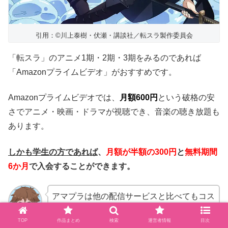
引用：©川上泰樹・伏瀬・講談社／転スラ製作委員会
「転スラ」のアニメ1期・2期・3期をみるのであれば
「Amazonプライムビデオ」がおすすめです。
Amazonプライムビデオでは、
月額600円
という破格の安
さでアニメ・映画・ドラマが視聴でき、音楽の聴き放題も
あります。
しかも学生の方であれば
、
月額が半額の300円
と
無料期間
6か月
で入会することができます。
アマプラは他の配信サービスと比べてもコス
パが非常に良いです。特に学生の方は
半額
で
TOP
作品まとめ
検索
運営者情報
目次
利用できるので絶対に入会したほうがお得で
オレンジ