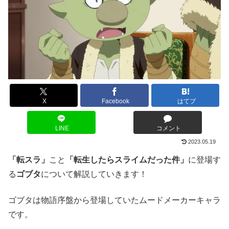
X
Facebook
はてブ
LINE
コメント
2023.05.19
「転スラ」
こと
「転生したらスライムだった件」
に登場す
る
ゴブタ
について解説していきます！
ゴブタは物語序盤から登場していたムードメーカーキャラ
です。