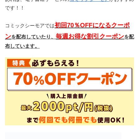
です！！
初回70％OFFになるクーポ
コミックシーモアでは
ン
毎週お得な割引クーポン
を配布していたり、
を配
布
しています。