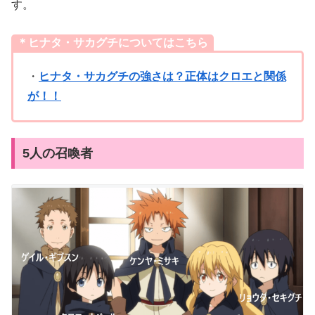
す。
＊ヒナタ・サカグチについてはこちら
・
ヒナタ・サカグチの強さは？正体はクロエと関係
が！！
5人の召喚者