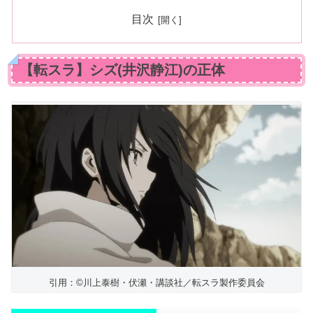
目次
【転スラ】シズ(井沢静江)の正体
引用：©川上泰樹・伏瀬・講談社／転スラ製作委員会