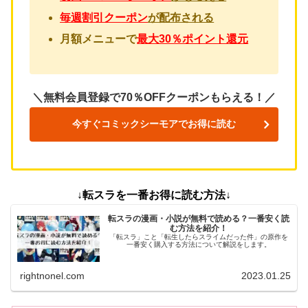
毎週割引クーポン
が配布される
月額メニューで
最大30％ポイント還元
＼無料会員登録で70％OFFクーポンもらえる！／
今すぐコミックシーモアでお得に読む
↓転スラを一番お得に読む方法↓
転スラの漫画・小説が無料で読める？一番安く読
む方法を紹介！
「転スラ」こと「転生したらスライムだった件」の原作を
一番安く購入する方法について解説をします。
rightnonel.com
2023.01.25