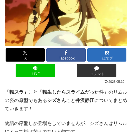
X
Facebook
はてブ
LINE
コメント
2023.05.19
「転スラ」
こと
「転生したらスライムだった件」
のリムル
の姿の原型でもある
シズさん
こと
井沢静江
についてまとめ
ていきます！
物語の序盤しか登場をしていませんが、シズさんはリムル
にとって掛け替えのない人物です。