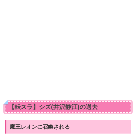
【転スラ】シズ(井沢静江)の過去
魔王レオンに召喚される