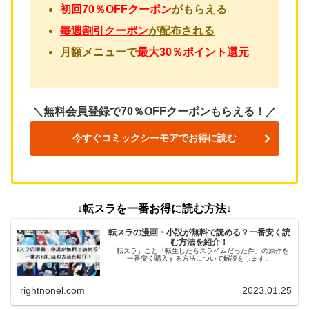
初回70％OFFクーポン
がもらえる
毎週割引クーポン
が配布される
月額メニューで
最大30％ポイント還元
＼無料会員登録で70％OFFクーポンもらえる！／
今すぐコミックシーモアでお得に読む
↓転スラを一番お得に読む方法↓
転スラの漫画・小説が無料で読める？一番安く読
む方法を紹介！
「転スラ」こと「転生したらスライムだった件」の原作を
一番安く購入する方法について解説をします。
rightnonel.com
2023.01.25