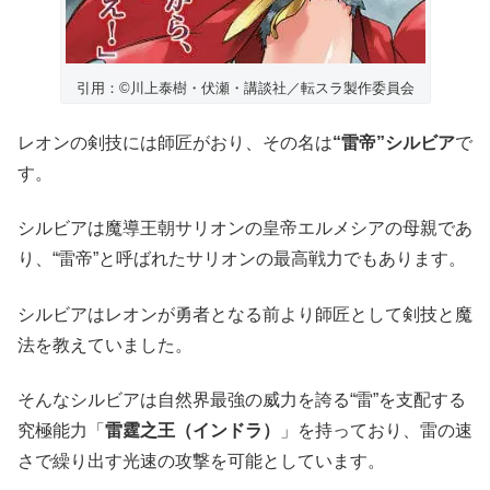
引用：©川上泰樹・伏瀬・講談社／転スラ製作委員会
レオンの剣技には師匠がおり、その名は
“雷帝”シルビア
で
す。
シルビアは魔導王朝サリオンの皇帝エルメシアの母親であ
り、“雷帝”と呼ばれたサリオンの最高戦力でもあります。
シルビアはレオンが勇者となる前より師匠として剣技と魔
法を教えていました。
そんなシルビアは自然界最強の威力を誇る“雷”を支配する
究極能力「
雷霆之王（インドラ）
」を持っており、雷の速
さで繰り出す光速の攻撃を可能としています。