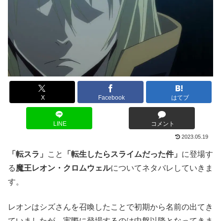
X
Facebook
はてブ
LINE
コメント
2023.05.19
「転スラ」
こと
「転生したらスライムだった件」
に登場す
る
魔王レオン・クロムウェル
についてネタバレしていきま
す。
レオンはシズさんを召喚したことで初期から名前の出てき
ていましたが、実際に登場するのは中盤以降となってきま