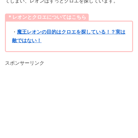
てしまい、レオンはずっとクロエを探しています。
＊レオンとクロエについてはこちら
・
魔王レオンの目的はクロエを探している！？実は
敵ではない！
スポンサーリンク