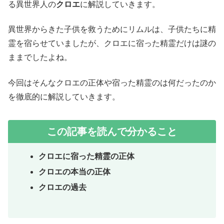
る異世界人の
クロエ
に解説していきます。
異世界からきた子供を救うためにリムルは、子供たちに精
霊を宿らせていましたが、クロエに宿った精霊だけは謎の
ままでしたよね。
今回はそんなクロエの正体や宿った精霊のは何だったのか
を徹底的に解説していきます。
この記事を読んで分かること
クロエに宿った精霊の正体
クロエの本当の正体
クロエの過去