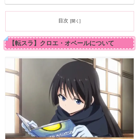
目次
【転スラ】クロエ・オベールについて