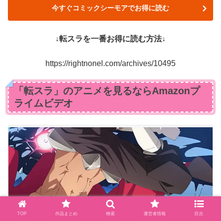
今すぐコミックシーモアでお得に読む
↓転スラを一番お得に読む方法↓
https://rightnonel.com/archives/10495
「転スラ」のアニメを見るならAmazonプ
ライムビデオ
TOP
作品まとめ
検索
運営者情報
目次