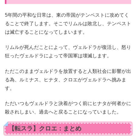
5年間の平和な日常は、東の帝国がテンペストに攻めてく
ることで終了します。そこでリムルは敗北し、テンペスト
は滅亡することになってしまいます。
リムルが死んだことによって、ヴェルドラが復活し、怒り
狂ったヴェルドラによって帝国軍は壊滅します。
ただこのままヴェルドラを放置すると人類社会に影響が出
る為、ルミナス、ヒナタ、クロエがヴェルドラへ挑みま
す。
ただいつもヴェルドラと決着がつく前にヒナタが何者かに
殺されしまい、過去へと戻ることになっていました。
【転スラ】クロエ：まとめ