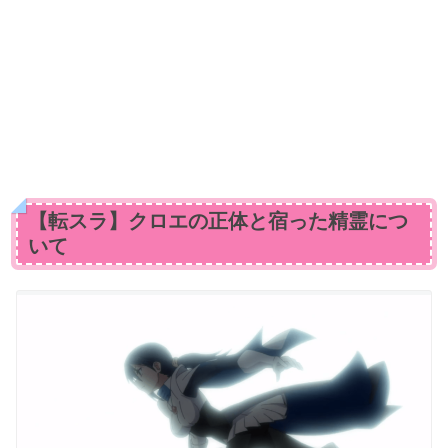
【転スラ】クロエの正体と宿った精霊につ
いて