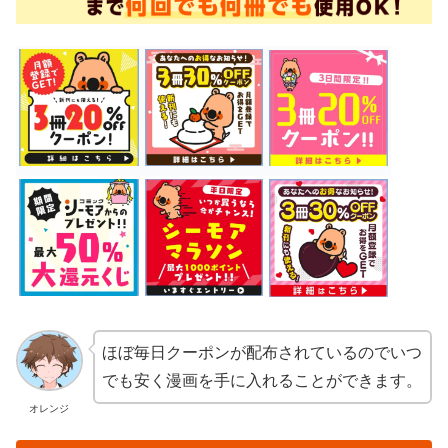
ほぼ毎日クーポンが配布されているのでいつ
でも安く漫画を手に入れることができます。
オレンジ