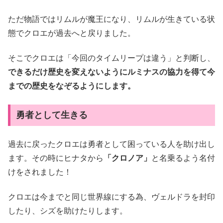
ただ物語ではリムルが魔王になり、リムルが生きている状
態でクロエが過去へと戻りました。
そこでクロエは「今回のタイムリープは違う」と判断し、
できるだけ歴史を変えないようにルミナスの協力を得て今
までの歴史をなぞるようにします。
勇者として生きる
過去に戻ったクロエは勇者として困っている人を助け出し
ます。その時にヒナタから
「クロノア」
と名乗るよう名付
けをされました！
クロエは今までと同じ世界線にする為、ヴェルドラを封印
したり、シズを助けたりします。