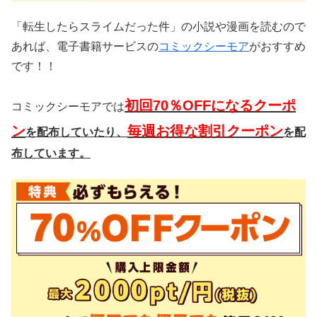
「転生したらスライムだった件」の小説や漫画を読むので
あれば、電子書籍サービスの
コミックシーモア
がおすすめ
です！！
初回70％OFFになるクーポ
コミックシーモアでは
ン
毎週お得な割引クーポン
を配布していたり、
を配
布
しています。