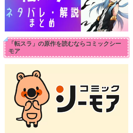
「転スラ」の原作を読むならコミックシー
モア