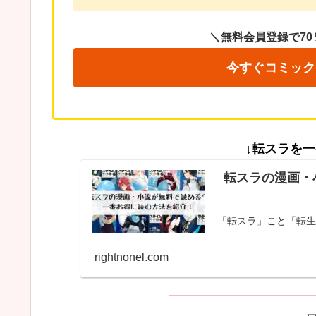
＼無料会員登録で70
今すぐコミック
↓転スラを
転スラの漫画・
「転スラ」こと「転生
rightnonel.com