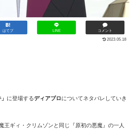
はてブ
LINE
コメント
2023.05.18
件」
に登場する
ディアブロ
についてネタバレしていき
、魔王ギィ・クリムゾンと同じ『原初の悪魔』の一人