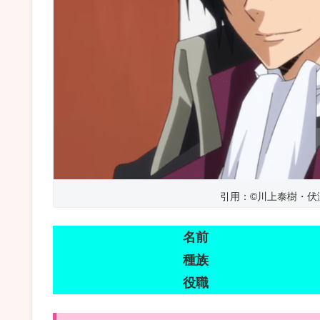
引用：©川上泰樹・伏
名前
種族
役職