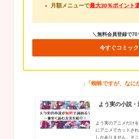
月額メニューで
最大30％ポイント
＼無料会員登録で70
今すぐコミック
↓「蜘蛛ですが、なに
よう実の小説・
よう実のアニメだけを
にアニメでカットされ
しかありません。そこ