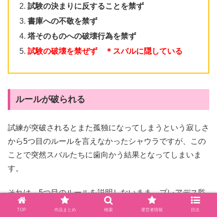
試験の決まりに反することを禁ず
書庫への不敬を禁ず
塔そのものへの破壊行為を禁ず
試験の破壊を禁ぜず ＊スバルに隠している
ルールが破られる
試練が突破されるとまた孤独になってしまうという寂しさ
から5つ目のルールを言えなかったシャウラですが、この
ことで突然スバルたちに歯向かう結果となってしまいま
す。
それは、5つ目のルールを説明しないまま、プレアデス監
視塔に暴食の大罪司教が侵入してきたことでルールが破ら
TOP
作品まとめ
検索
運営者情報
目次