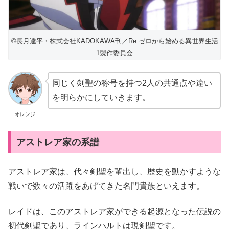
©長月達平・株式会社KADOKAWA刊／Re:ゼロから始める異世界生活
1製作委員会
同じく剣聖の称号を持つ2人の共通点や違い
を明らかにしていきます。
オレンジ
アストレア家の系譜
アストレア家は、代々剣聖を輩出し、歴史を動かすような
戦いで数々の活躍をあげてきた名門貴族といえます。
レイドは、このアストレア家ができる起源となった伝説の
初代剣聖であり、ラインハルトは現剣聖です。