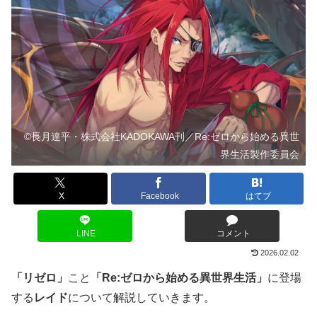
©長月達平・株式会社KADOKAWA刊／Re:ゼロから始める異世
界生活製作委員会
X
Facebook
はてブ
LINE
コメント
2026.02.02
「リゼロ」
こと
「Re:ゼロから始める異世界生活」
に登場
する
レイド
について解説していきます。