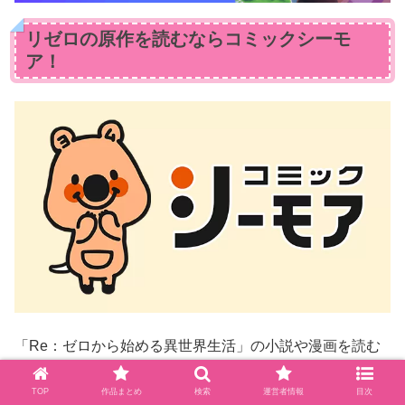
リゼロの原作を読むならコミックシーモ
ア！
「Re：ゼロから始める異世界生活」の小説や漫画を読む
のであれば、電子書籍サービスの
コミックシーモア
がおす
TOP
作品まとめ
検索
運営者情報
目次
すめです！！