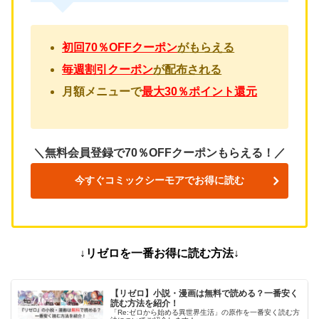
初回70％OFFクーポン
が
もらえる
毎週割引クーポン
が
配布される
月額メニューで
最大30％ポイント還元
＼無料会員登録で70％OFFクーポンもらえる！／
今すぐコミックシーモアでお得に読む
↓リゼロ
を一番お得に読む方法↓
【リゼロ】小説・漫画は無料で読める？一番安く
読む方法を紹介！
「Re:ゼロから始める異世界生活」の原作を一番安く読む方