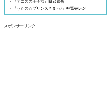
・『テニスの王子様』
跡部景吾
・『うたの☆プリンスさまっ♪』
神宮寺レン
スポンサーリンク