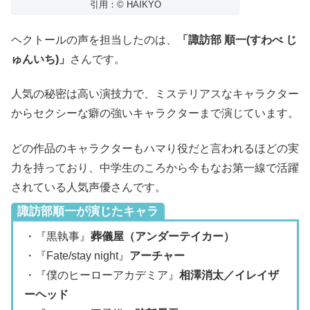
引用：© HAIKYO
ヘクトールの声を担当したのは、
「諏訪部 順一(すわべ じ
ゅんいち)」
さんです。
人気の秘密は高い演技力で、ミステリアスなキャラクター
からセクシーな癖の強いキャラクターまで演じています。
どの作品のキャラクターもハマり役だと言われるほどの実
力を持っており、中学生のころから今もなお第一線で活躍
されている人気声優さんです。
諏訪部順一が演じたキャラ
・『黒執事』
葬儀屋（アンダーテイカー）
・『Fate/stay night』
アーチャー
・『僕のヒーローアカデミア』
相澤消太／イレイザ
ーヘッド