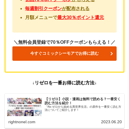
毎週割引クーポン
が
配布される
月額メニューで
最大30％ポイント還元
＼無料会員登録で70％OFFクーポンもらえる！／
今すぐコミックシーモアでお得に読む
↓リゼロ
を一番お得に読む方法↓
【リゼロ】小説・漫画は無料で読める？一番安く
読む方法を紹介！
「Re:ゼロから始める異世界生活」の原作を一番安く読む方
法についてご紹介します！
rightnonel.com
2023.06.20