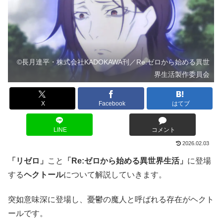
©長月達平・株式会社KADOKAWA刊／Re:ゼロから始める異世
界生活製作委員会
X
Facebook
はてブ
LINE
コメント
2026.02.03
「リゼロ」
こと
「Re:ゼロから始める異世界生活」
に登場
する
ヘクトール
について解説していきます。
突如意味深に登場し、憂鬱の魔人と呼ばれる存在がヘクト
ールです。