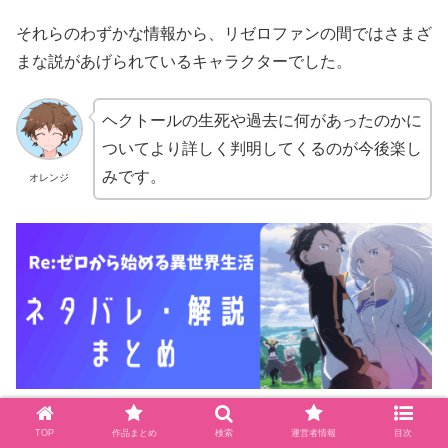
それらのわずかな情報から、リゼロファンの間ではさまざ
まな説があげられているキャラクターでした。
ヘクトールの生死や過去に何があったのかに
ついてより詳しく判明してくるのが今後楽し
みです。
オレンジ
リゼロの原作を読むならコミックシーモ
TOP
作品まとめ
検索
運営者情報
目次