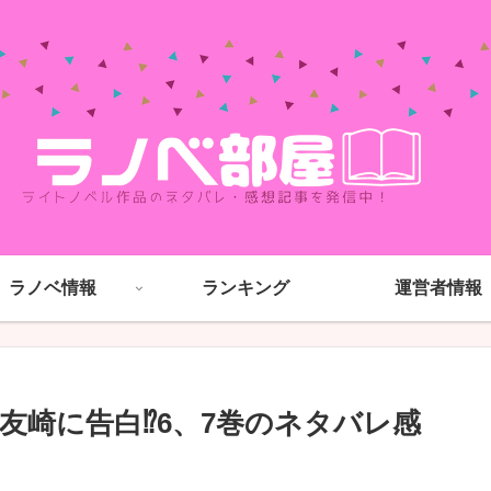
ラノベ情報
ランキング
運営者情報
友崎に告白⁉6、7巻のネタバレ感