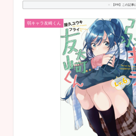
【PR】この記事
弱キャラ友崎くん