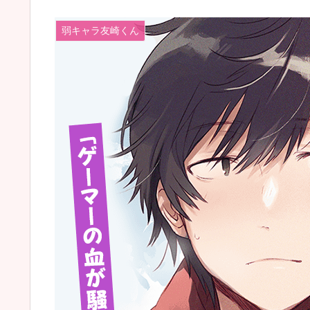
弱キャラ友崎くん