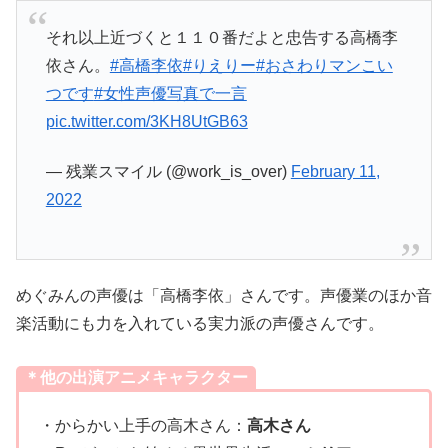
それ以上近づくと１１０番だよと忠告する高橋李
依さん。
#高橋李依
#りえりー
#おさわりマンこい
つです
#女性声優写真で一言
pic.twitter.com/3KH8UtGB63
— 残業スマイル (@work_is_over)
February 11,
2022
めぐみんの声優は「高橋李依」さんです。声優業のほか音
楽活動にも力を入れている実力派の声優さんです。
＊他の出演アニメキャラクター
・からかい上手の高木さん：
高木さん