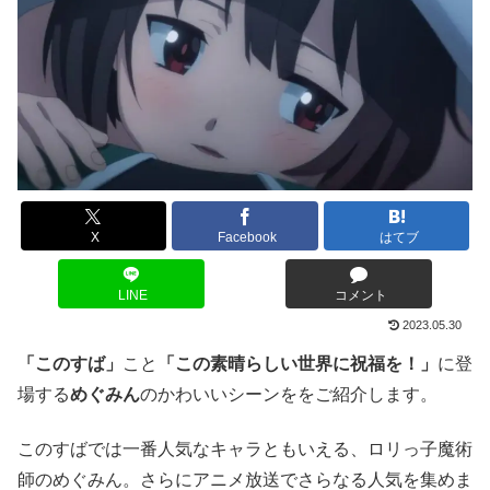
X
Facebook
はてブ
LINE
コメント
2023.05.30
「このすば」
こと
「この素晴らしい世界に祝福を！」
に登
場する
めぐみん
のかわいいシーンををご紹介します。
このすばでは一番人気なキャラともいえる、ロリっ子魔術
師のめぐみん。さらにアニメ放送でさらなる人気を集めま