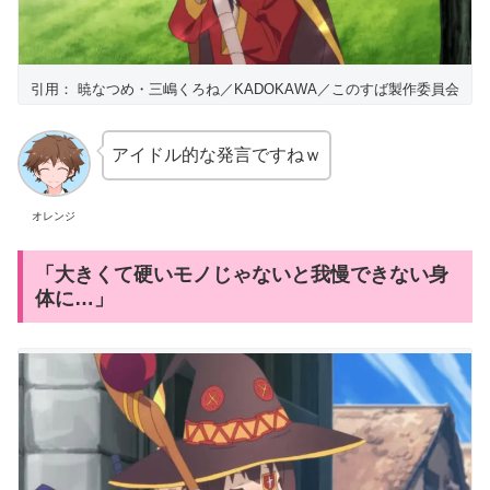
引用： 暁なつめ・三嶋くろね／KADOKAWA／このすば製作委員会
アイドル的な発言ですねｗ
オレンジ
「大きくて硬いモノじゃないと我慢できない身
体に…」