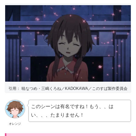
引用： 暁なつめ・三嶋くろね／KADOKAWA／このすば製作委員会
このシーンは有名ですね！もう、、は
い、、、たまりません！
オレンジ