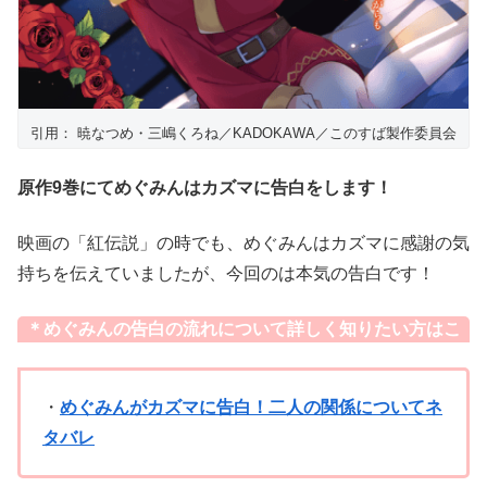
引用： 暁なつめ・三嶋くろね／KADOKAWA／このすば製作委員会
原作9巻にてめぐみんはカズマに告白をします！
映画の「紅伝説」の時でも、めぐみんはカズマに感謝の気
持ちを伝えていましたが、今回のは本気の告白です！
＊めぐみんの告白の流れについて詳しく知りたい方はこ
ちら↓
・
めぐみんがカズマに告白！二人の関係についてネ
タバレ