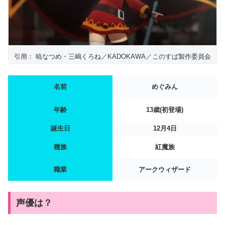
引用： 暁なつめ・三嶋くろね／KADOKAWA／このすば製作委員会
名前
めぐみん
年齢
13歳(初登場)
誕生日
12月4日
種族
紅魔族
職業
アークウィザード
声優は？