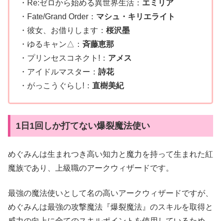
・Re:ゼロから始める異世界生活：
エミリア
・Fate/Grand Order：
マシュ・キリエライト
・彼女、お借りします：
桜沢墨
・ゆるキャン△：
斉藤恵那
・プリンセスコネクト!：
アメス
・アイドルマスター：
詩花
・がっこうぐらし!：
直樹美紀
1日1回しか打てない爆裂魔法使い
めぐみんは生まれつき高い知力と魔力を持って生まれた紅
魔族であり、上級職のアークウィザードです。
最強の魔法使いとして名の高いアークウィザードですが、
めぐみんは最強の攻撃魔法『爆裂魔法』のスキルを取得と
威力の向上に全てのスキルポイントを使用しているため、