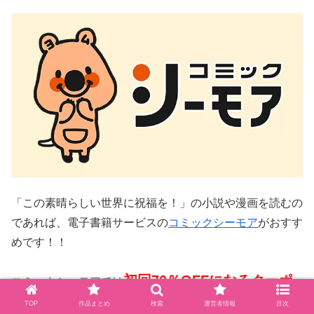
「この素晴らしい世界に祝福を！」の小説や漫画を読むの
であれば、電子書籍サービスの
コミックシーモア
がおすす
めです！！
初回70％OFFになるクーポ
コミックシーモアでは
ン
毎週お得な割引クーポン
TOP
作品まとめ
検索
運営者情報
目次
を配布していたり、
を配