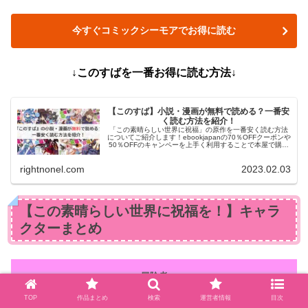
今すぐコミックシーモアでお得に読む
↓このすばを一番お得に読む方法↓
【このすば】小説・漫画が無料で読める？一番安
く読む方法を紹介！
「この素晴らしい世界に祝福」の原作を一番安く読む方法
についてご紹介します！ebookjapanの70％OFFクーポンや
50％OFFのキャンペーを上手く利用することで本屋で購入
するよりも断然安く購入することができます。
rightnonel.com
2023.02.03
【この素晴らしい世界に祝福を！】キャラ
クターまとめ
冒険者
TOP
作品まとめ
検索
運営者情報
目次