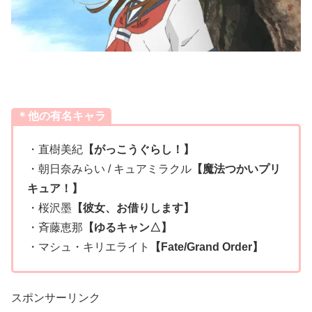
＊他の有名キャラ
・直樹美紀
【がっこうぐらし！】
・朝日奈みらい / キュアミラクル
【魔法つかいプリ
キュア！】
・桜沢墨
【彼女、お借りします】
・斉藤恵那
【ゆるキャン△】
・マシュ・キリエライト
【Fate/Grand Order】
スポンサーリンク