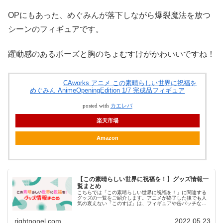
OPにもあった、めぐみんが落下しながら爆裂魔法を放つ
シーンのフィギュアです。
躍動感のあるポーズと胸のちょむすけがかわいいですね！
CAworks アニメ この素晴らしい世界に祝福を
めぐみん AnimeOpeningEdition 1/7 完成品フィギュア
posted with
カエレバ
楽天市場
Amazon
【この素晴らしい世界に祝福を！】グッズ情報一
覧まとめ
こちらでは「この素晴らしい世界に祝福を！」に関連する
グッズの一覧をご紹介します。アニメが終了した後でも人
気の衰えない「このすば」は、フィギュアや缶バッチなど
のグッズが数多く発売されています。今回はそんな「この
すば関連グッズ」をご紹介していきます。
rightnonel.com
2022.05.23