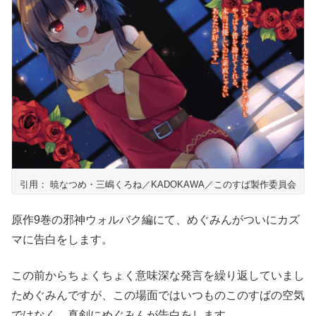
引用： 暁なつめ・三嶋くろね／KADOKAWA／このすば製作委員会
原作9巻の邪神ウォルバク編にて、めぐみんがついにカズ
マに告白をします。
この前からちょくちょく意味深な発言を繰り返していまし
ためぐみんですが、この場面ではいつものこのすばの空気
ではなく、真剣にめぐみんが告白をします。