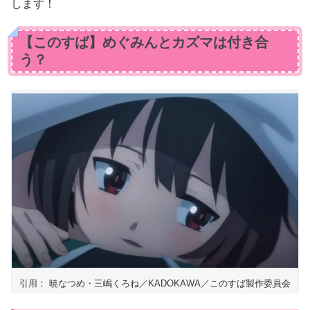
します！
【このすば】めぐみんとカズマは付き合
う？
引用： 暁なつめ・三嶋くろね／KADOKAWA／このすば製作委員会