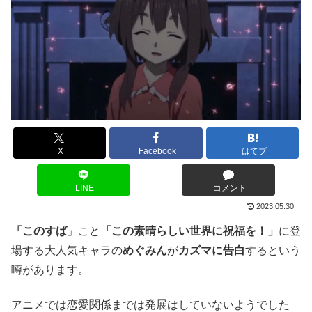
X
Facebook
はてブ
LINE
コメント
2023.05.30
「このすば
」こと
「この素晴らしい世界に祝福を！」
に登
場する大人気キャラの
めぐみん
が
カズマに告白
するという
噂があります。
アニメでは恋愛関係までは発展はしていないようでした