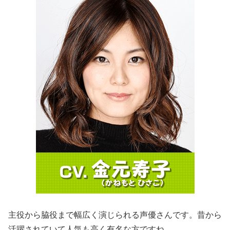
主役から脇役まで幅広く演じられる声優さんです。昔から
活躍されていて人気も高く有名な方ですね。