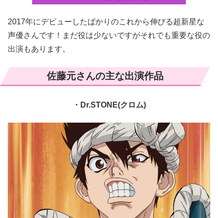
2017年にデビューしたばかりのこれから伸びる超新星な
声優さんです！まだ役は少ないですがそれでも重要な役の
出演もあります。
佐藤元さんの主な出演作品
・Dr.STONE(クロム)