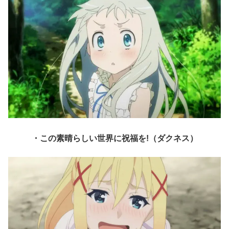
・この素晴らしい世界に祝福を!（ダクネス
）