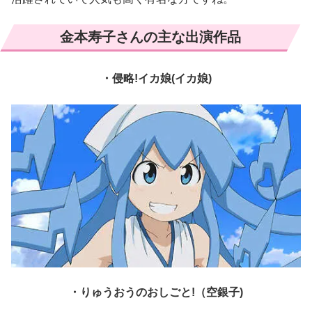
金本寿子さんの主な出演作品
・侵略!イカ娘(イカ娘)
・りゅうおうのおしごと!（空銀子)