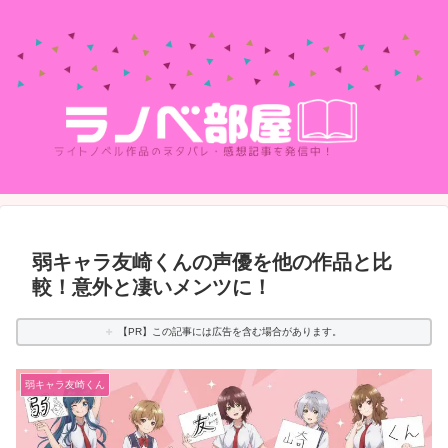
弱キャラ友崎くんの声優を他の作品と比
較！意外と凄いメンツに！
【PR】この記事には広告を含む場合があります。
弱キャラ友崎くん