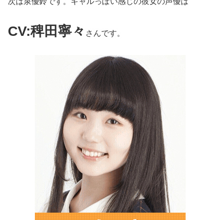
次は泉優鈴です。ギャルっぽい感じの彼女の声優は
CV:稗田寧々
さんです。