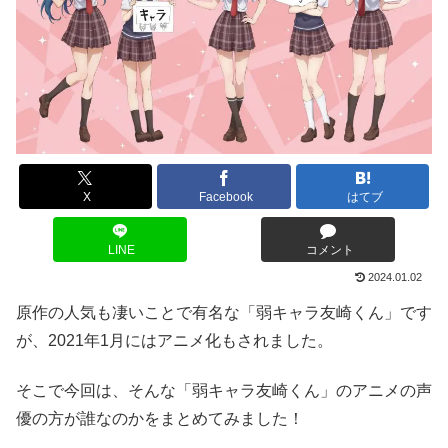
X
Facebook
はてブ
LINE
コメント
2024.01.02
原作の人気も凄いことで有名な「弱キャラ友崎くん」です
が、2021年1月にはアニメ化もされました。
そこで今回は、そんな「弱キャラ友崎くん」のアニメの声
優の方が誰なのかをまとめてみました！