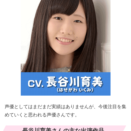
声優としてはまだまだ実績はありませんが、今後注目を集
めていくと思われる声優さんです。
長谷川育美さんの主な出演作品