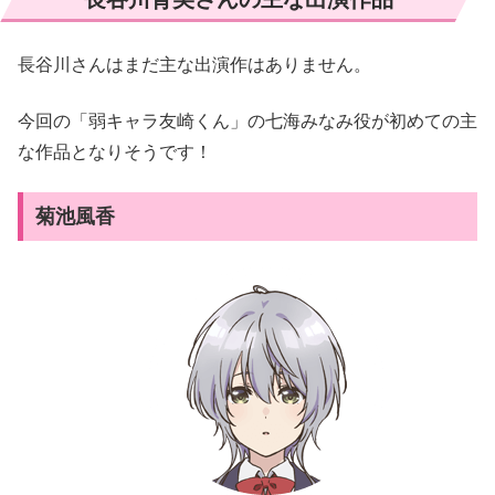
長谷川さんはまだ主な出演作はありません。
今回の「弱キャラ友崎くん」の七海みなみ役が初めての主
な作品となりそうです！
菊池風香