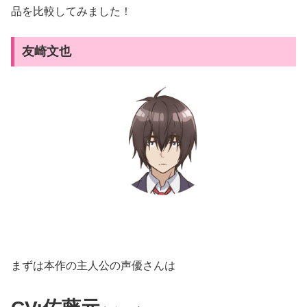
品を比較してみました！
友崎文也
まずは本作の主人公の声優さんは