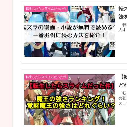
転
転生したらスライムだった件
法
「転
入す
【
転生したらスライムだった件
ど
「転
の強
ス、