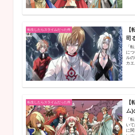
【
転生したらスライムだった件
司
「転
につ
ルの
カエ
【
転生したらスライムだった件
ム
「転
いて
に関