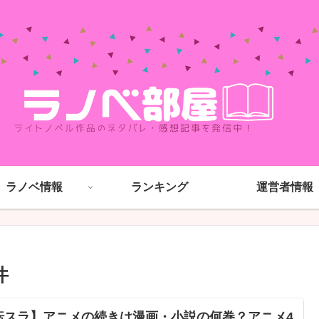
ラノベ情報
ランキング
運営者情報
件
転スラ】アニメの続きは漫画・小説の何巻？アニメ4