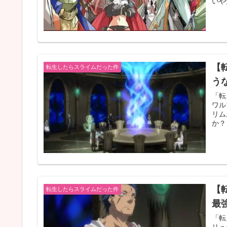
いや
【
転生したらスライムだった件
う
「転
ワル
リム
か？
【
転生したらスライムだった件
最
「転
リュ