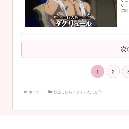
が、
に関
WE
次
1
2
ホーム
転生したらスライムだった件