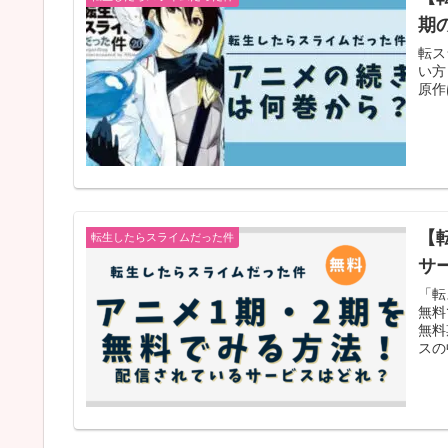
期
転ス
い方
原作
【
転生したらスライムだった件
サ
「転
無料
無料
スの
ライ