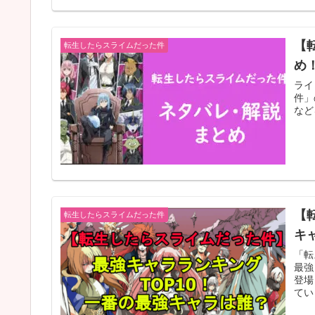
【
転生したらスライムだった件
め
ライ
件」
など
【
転生したらスライムだった件
キ
「転
最強
登場
てい